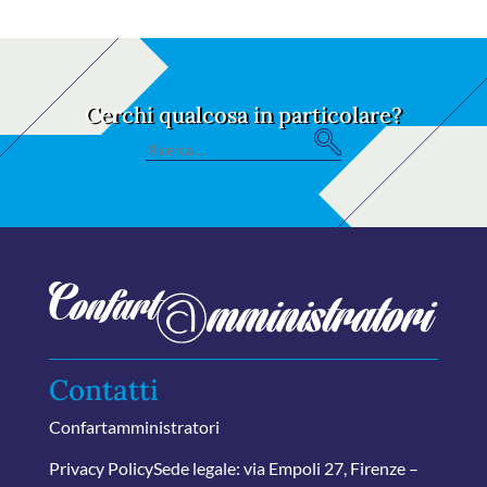
Cerchi qualcosa in particolare?
S
Search
e
for:
ar
ch
Contatti
Confartamministratori
Privacy Policy
Sede legale: via Empoli 27, Firenze –