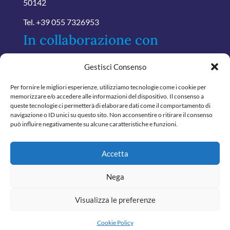
50142
Tel.
+39 055 7326953
In collaborazione con
Gestisci Consenso
Per fornire le migliori esperienze, utilizziamo tecnologie come i cookie per
memorizzare e/o accedere alle informazioni del dispositivo. Il consenso a
queste tecnologie ci permetterà di elaborare dati come il comportamento di
navigazione o ID unici su questo sito. Non acconsentire o ritirare il consenso
può influire negativamente su alcune caratteristiche e funzioni.
Accetta
Nega
Visualizza le preferenze
© 2024 Tutti i diritti riservati
Confartamministratori - P.Iva.06888450480
Cookie Policy
Powered by
ABSOLUTE
Designed by
31.Marketing