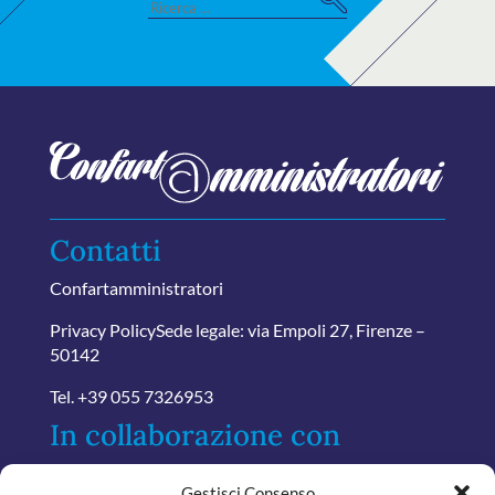
Search
e
for:
ar
ch
Contatti
Confartamministratori
Privacy Policy
Sede legale: via Empoli 27, Firenze –
50142
Tel.
+39 055 7326953
In collaborazione con
Gestisci Consenso