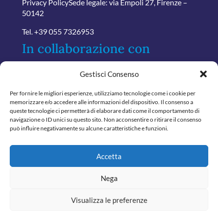
Privacy Policy
Sede legale: via Empoli 27, Firenze –
50142
Tel.
+39 055 7326953
In collaborazione con
Gestisci Consenso
Per fornire le migliori esperienze, utilizziamo tecnologie come i cookie per
memorizzare e/o accedere alle informazioni del dispositivo. Il consenso a
queste tecnologie ci permetterà di elaborare dati come il comportamento di
navigazione o ID unici su questo sito. Non acconsentire o ritirare il consenso
può influire negativamente su alcune caratteristiche e funzioni.
Accetta
Nega
Visualizza le preferenze
© 2024 Tutti i diritti riservati
Confartamministratori - P.Iva.06888450480