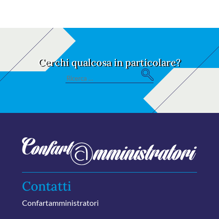
Cerchi qualcosa in particolare?
S
Search
e
for:
ar
ch
Contatti
Confartamministratori