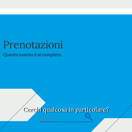
Prenotazioni
Questo evento è al completo.
Cerchi qualcosa in particolare?
S
Search
e
for:
ar
ch