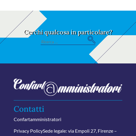
Cerchi qualcosa in particolare?
S
Search
e
for:
ar
ch
Contatti
Confartamministratori
Privacy Policy
Sede legale: via Empoli 27, Firenze –