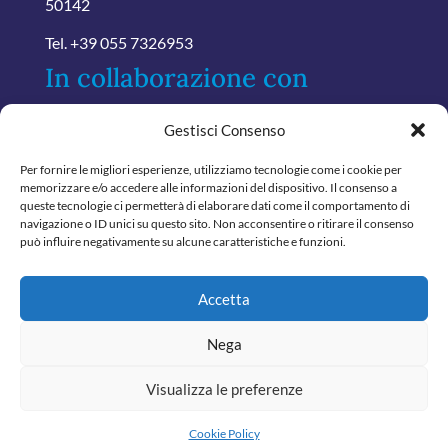
50142
Tel.
+39 055 7326953
In collaborazione con
Gestisci Consenso
Per fornire le migliori esperienze, utilizziamo tecnologie come i cookie per
memorizzare e/o accedere alle informazioni del dispositivo. Il consenso a
queste tecnologie ci permetterà di elaborare dati come il comportamento di
navigazione o ID unici su questo sito. Non acconsentire o ritirare il consenso
può influire negativamente su alcune caratteristiche e funzioni.
Accetta
Nega
Visualizza le preferenze
© 2024 Tutti i diritti riservati
Confartamministratori - P.Iva.06888450480
Cookie Policy
Powered by
ABSOLUTE
Designed by
31.Marketing