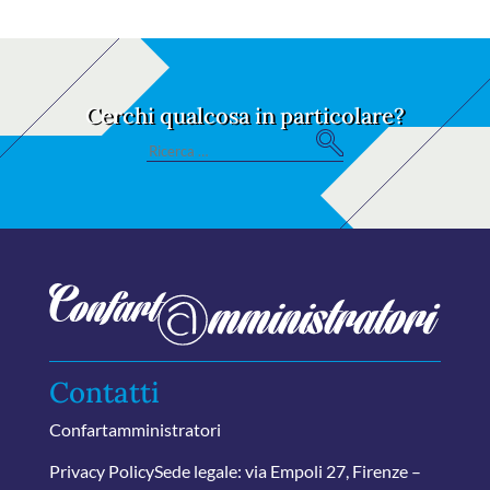
Cerchi qualcosa in particolare?
S
Search
e
for:
ar
ch
Contatti
Confartamministratori
Privacy Policy
Sede legale: via Empoli 27, Firenze –