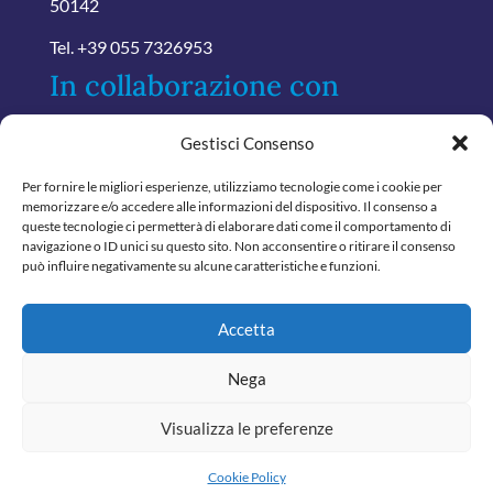
50142
Tel.
+39 055 7326953
In collaborazione con
Gestisci Consenso
Per fornire le migliori esperienze, utilizziamo tecnologie come i cookie per
memorizzare e/o accedere alle informazioni del dispositivo. Il consenso a
queste tecnologie ci permetterà di elaborare dati come il comportamento di
navigazione o ID unici su questo sito. Non acconsentire o ritirare il consenso
può influire negativamente su alcune caratteristiche e funzioni.
Accetta
Nega
Visualizza le preferenze
© 2024 Tutti i diritti riservati
Confartamministratori - P.Iva.06888450480
Cookie Policy
Powered by
ABSOLUTE
Designed by
31.Marketing