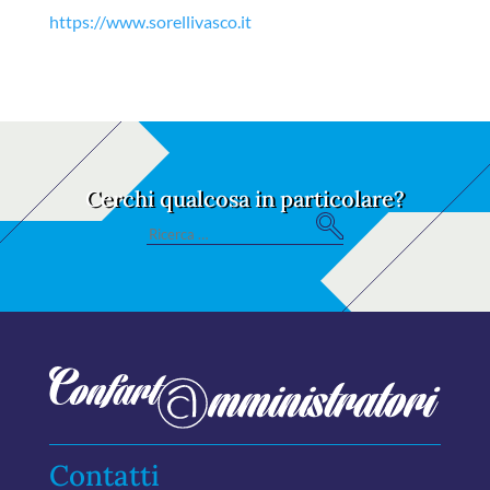
https://www.sorellivasco.it
Cerchi qualcosa in particolare?
S
Search
e
for:
ar
ch
Contatti